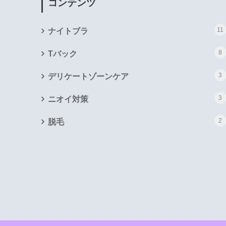
コンテンツ
11
ナイトブラ
8
Tバック
3
デリケートゾーンケア
3
ニオイ対策
2
脱毛