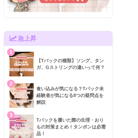
急上昇
1
【Tバックの種類】ソング、タン
ガ、Gストリングの違いって何？
2
食い込みが気になる？Tバック未
経験者が気になる8つの疑問点を
解説
3
Tバックを履いた際の生理・おり
もの対策まとめ！タンポンは必需
品！